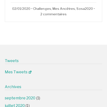
29/03/2020
02/01/2020
•
Challenges
,
Mes Ancêtres
,
Sosa2020
•
sur
2 commentaires
#ChallengeSosa2020:
31
–
Joséphine
Bernède
Tweets
Mes Tweets
Archives
septembre 2020
(1)
juillet 2020
(1)