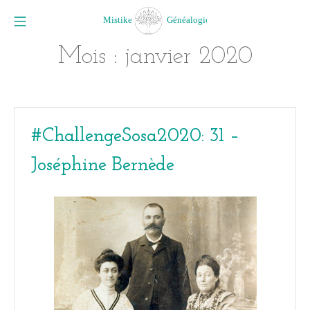
Aller
Menu mobile
au
Mistike Généalogie
contenu
Mois :
janvier 2020
#ChallengeSosa2020: 31 –
Joséphine Bernède