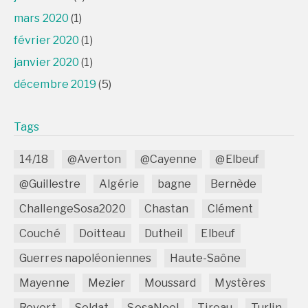
mars 2020
(1)
février 2020
(1)
janvier 2020
(1)
décembre 2019
(5)
Tags
14/18
@Averton
@Cayenne
@Elbeuf
@Guillestre
Algérie
bagne
Bernède
ChallengeSosa2020
Chastan
Clément
Couché
Doitteau
Dutheil
Elbeuf
Guerres napoléoniennes
Haute-Saône
Mayenne
Mezier
Moussard
Mystères
Revert
Soldat
SosaNoel
Tireau
Turlin