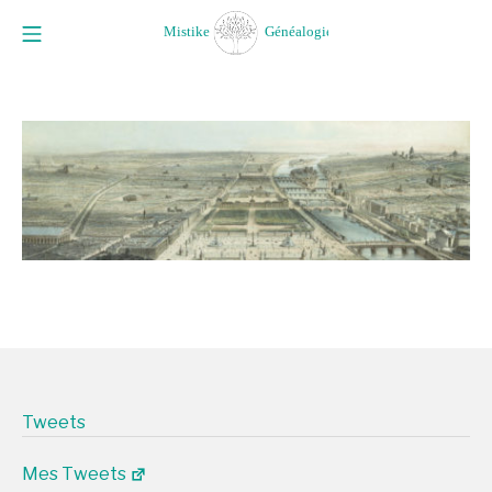
Aller
Menu mobile
au
Mistike Généalogie
contenu
Tweets
Mes Tweets