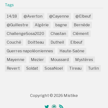
Tags
14/18
@Averton
@Cayenne
@Elbeuf
@Guillestre
Algérie
bagne
Bernède
ChallengeSosa2020
Chastan
Clément
Couché
Doitteau
Dutheil
Elbeuf
Guerres napoléoniennes
Haute-Saône
Mayenne
Mezier
Moussard
Mystères
Revert
Soldat
SosaNoel
Tireau
Turlin
Copyright © 2026 Mistike
Twitter
Généanet
RSS