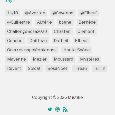
Tags
14/18
@Averton
@Cayenne
@Elbeuf
@Guillestre
Algérie
bagne
Bernède
ChallengeSosa2020
Chastan
Clément
Couché
Doitteau
Dutheil
Elbeuf
Guerres napoléoniennes
Haute-Saône
Mayenne
Mezier
Moussard
Mystères
Revert
Soldat
SosaNoel
Tireau
Turlin
Copyright © 2026 Mistike
Twitter
Généanet
RSS