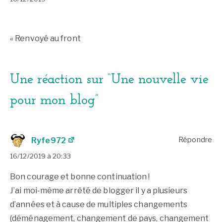
« Renvoyé au front
Navigation
de
Une réaction sur “
Une nouvelle vie
l’article
pour mon blog
”
Répondre
Ryfe972
16/12/2019 à 20:33
Bon courage et bonne continuation !
J’ai moi-même arrêté de blogger il y a plusieurs
d’années et à cause de multiples changements
(déménagement, changement de pays, changement