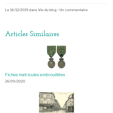
17/12/2019
sur
Le
16/12/2019
dans
Vie du blog
•
Un commentaire
Une
nouvelle
vie
Articles Similaires
pour
mon
blog
Fiches matricules embrouillées
26/09/2020